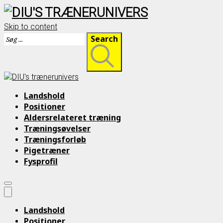
Skip to content
Search
Landshold
Positioner
Aldersrelateret træning
Træningsøvelser
Træningsforløb
Pigetræner
Fysprofil
Landshold
Positioner