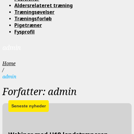
Aldersrelateret træning
Træningsøvelser
Træningsforløb
Pigetræner
Fysprofil
admin
Home
/
admin
Forfatter:
admin