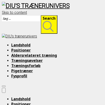
Skip to content
Search
Landshold
Positioner
Aldersrelateret træning
Træningsøvelser
Træningsforløb
Pigetræner
Fysprofil
Landshold
Positioner