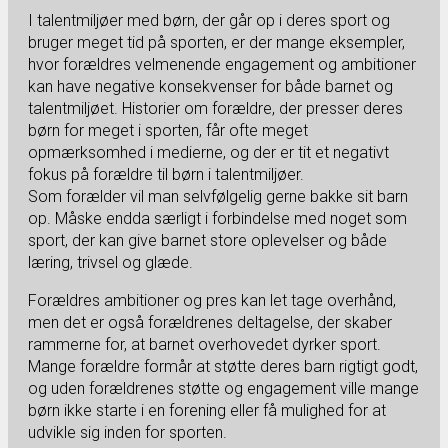
I talentmiljøer med børn, der går op i deres sport og
bruger meget tid på sporten, er der mange eksempler,
hvor forældres velmenende engagement og ambitioner
kan have negative konsekvenser for både barnet og
talentmiljøet. Historier om forældre, der presser deres
børn for meget i sporten, får ofte meget
opmærksomhed i medierne, og der er tit et negativt
fokus på forældre til børn i talentmiljøer.
Som forælder vil man selvfølgelig gerne bakke sit barn
op. Måske endda særligt i forbindelse med noget som
sport, der kan give barnet store oplevelser og både
læring, trivsel og glæde.
Forældres ambitioner og pres kan let tage overhånd,
men det er også forældrenes deltagelse, der skaber
rammerne for, at barnet overhovedet dyrker sport.
Mange forældre formår at støtte deres barn rigtigt godt,
og uden forældrenes støtte og engagement ville mange
børn ikke starte i en forening eller få mulighed for at
udvikle sig inden for sporten.