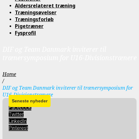
Aldersrelateret træning
Træningsøvelser
Træningsforløb
Pigetræner
Fysprofil
DIF og Team Danmark inviterer til
trænersymposium for U16-Divisionstrænere
Home
/
DIF og Team Danmark inviterer til trænersymposium for
U16-Divisionstrænere
Facebook
Twitter
LinkedIn
Pinterest