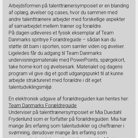
Arbejdsformen på talenttrænersymposiet er en blanding
af oplæg, øvelser og cases, hvor du sammen med
andre talenttrænere arbejder med forskellige aspekter
af samarbejdet mellem træner og forældre.
På dagen udleveres et fysisk eksemplar af Team
Danmarks spritnye Forældreguide – sådan kan du
støtte dit barn i sporten, som samler viden og øvelser.
Ligeledes får du adgang til Team Danmarks
undervisningsmateriale med PowerPoints, spørgekort,
take home-kort og øvelsesark. Materialet og dagens
program vil give dig et godt udgangspunkt til at kunne
arbejde struktureret med forældre i dit eget
talentudviklingsmiljø.
En elektronisk udgave af forældreguiden kan hentes her:
Team Danmarks Forældreguide
Underviser på talenttrænersymposiet er Mia Duedahl
Frydenlund som er forfatter på forældreguiden. Mia har
mange års erfaring som talentudvikler og cheftræner i
svømning, derudover mange års erfaring som