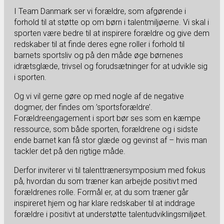
I Team Danmark ser vi forældre, som afgørende i
forhold til at støtte op om børn i talentmiljøerne. Vi skal i
sporten være bedre til at inspirere forældre og give dem
redskaber til at finde deres egne roller i forhold til
barnets sportsliv og på den måde øge børnenes
idrætsglæde, trivsel og forudsætninger for at udvikle sig
i sporten.
Og vi vil gerne gøre op med nogle af de negative
dogmer, der findes om ’sportsforældre’.
Forældreengagement i sport bør ses som en kæmpe
ressource, som både sporten, forældrene og i sidste
ende barnet kan få stor glæde og gevinst af – hvis man
tackler det på den rigtige måde.
Derfor inviterer vi til talenttrænersymposium med fokus
på, hvordan du som træner kan arbejde positivt med
forældrenes rolle. Formål er, at du som træner går
inspireret hjem og har klare redskaber til at inddrage
forældre i positivt at understøtte talentudviklingsmiljøet.