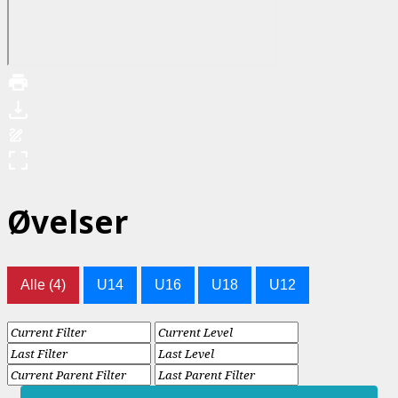
Øvelser
Alle (4)
U14
U16
U18
U12