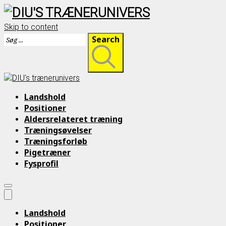
Skip to content
Search
Landshold
Positioner
Aldersrelateret træning
Træningsøvelser
Træningsforløb
Pigetræner
Fysprofil
Landshold
Positioner