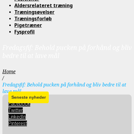
Aldersrelateret træning
Træningsøvelser
Træningsforløb
Pigetræner
Fysprofil
Fredagsfif: Behold pucken på forhånd og bliv
bedre til at lave mål
Home
/
Fredagsfif: Behold pucken på forhånd og bliv bedre til at
lave mål
Facebook
Twitter
LinkedIn
Pinterest