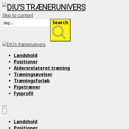
Skip to content
Search
Landshold
Positioner
Aldersrelateret træning
Træningsøvelser
Træningsforløb
Pigetræner
Fysprofil
Landshold
Positioner