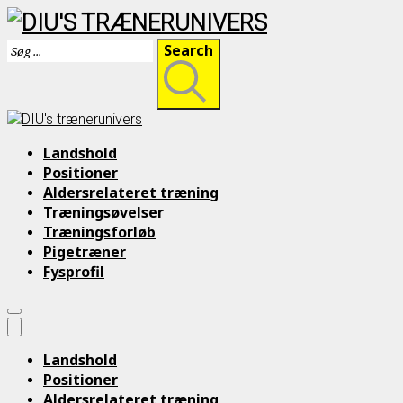
Skip
Search
to
content
Landshold
Positioner
Aldersrelateret træning
Træningsøvelser
Træningsforløb
Pigetræner
Fysprofil
Landshold
Positioner
Aldersrelateret træning