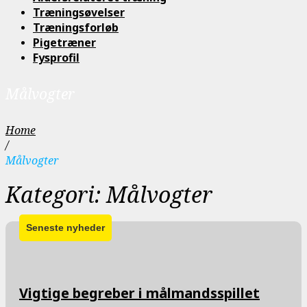
Træningsøvelser
Træningsforløb
Pigetræner
Fysprofil
Målvogter
Home
/
Målvogter
Kategori:
Målvogter
Vigtige begreber i målmandsspillet