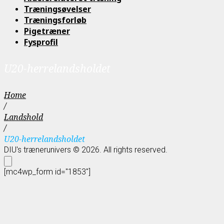
Træningsøvelser
Træningsforløb
Pigetræner
Fysprofil
U20-herrelandsholdet
Home
/
Landshold
/
U20-herrelandsholdet
DIU's trænerunivers © 2026. All rights reserved.
[mc4wp_form id="1853"]