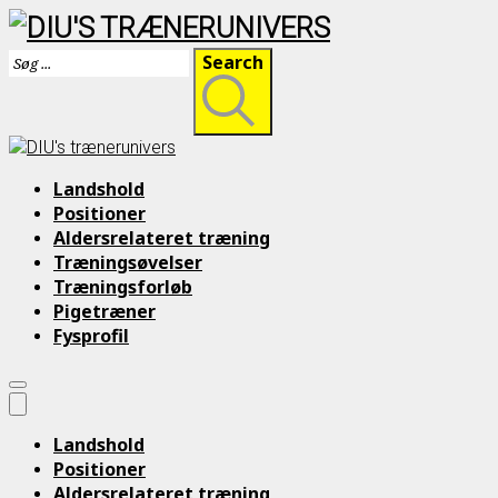
Skip
Search
to
content
Landshold
Positioner
Aldersrelateret træning
Træningsøvelser
Træningsforløb
Pigetræner
Fysprofil
Landshold
Positioner
Aldersrelateret træning