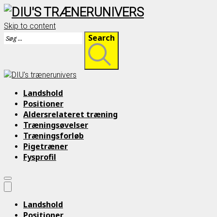
Skip to content
Search
Landshold
Positioner
Aldersrelateret træning
Træningsøvelser
Træningsforløb
Pigetræner
Fysprofil
Landshold
Positioner