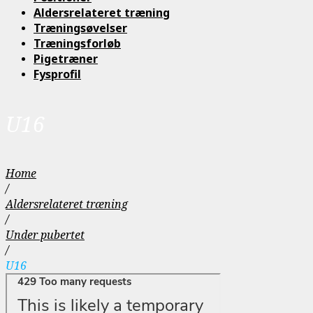
Aldersrelateret træning
Træningsøvelser
Træningsforløb
Pigetræner
Fysprofil
U16
Home
/
Aldersrelateret træning
/
Under pubertet
/
U16