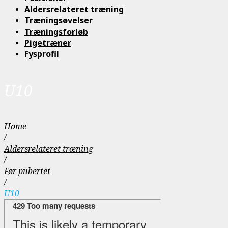
Aldersrelateret træning
Træningsøvelser
Træningsforløb
Pigetræner
Fysprofil
U10
Home
/
Aldersrelateret træning
/
Før pubertet
/
U10