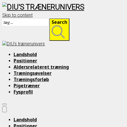
Skip to content
Search
Landshold
Positioner
Aldersrelateret træning
Træningsøvelser
Træningsforløb
Pigetræner
Fysprofil
Landshold
Positioner